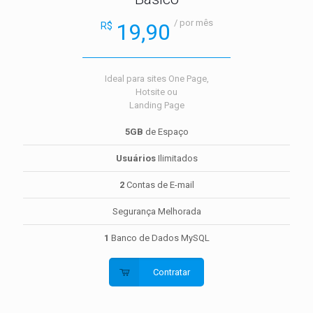
/ por mês
19,90
R$
Ideal para sites One Page,
Hotsite ou
Landing Page
5GB
de Espaço
Usuários
Ilimitados
2
Contas de E-mail
Segurança Melhorada
1
Banco de Dados MySQL
Contratar